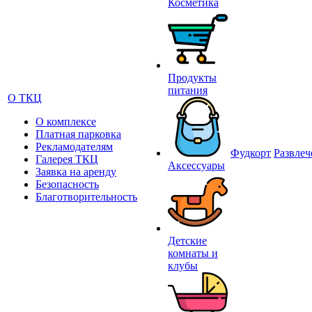
Косметика
Продукты
питания
О ТКЦ
О комплексе
Платная парковка
Рекламодателям
Фудкорт
Развлеч
Галерея ТКЦ
Аксессуары
Заявка на аренду
Безопасность
Благотворительность
Детские
комнаты и
клубы