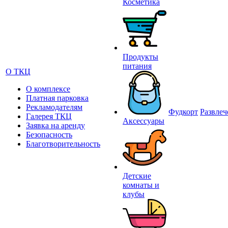
Косметика
Продукты
питания
О ТКЦ
О комплексе
Платная парковка
Рекламодателям
Фудкорт
Развлеч
Галерея ТКЦ
Аксессуары
Заявка на аренду
Безопасность
Благотворительность
Детские
комнаты и
клубы