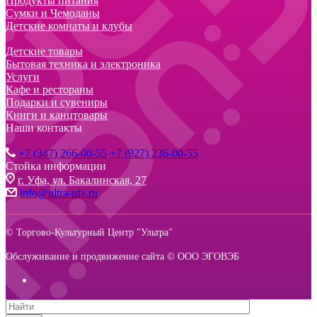
Продукты питания
Сумки и Чемоданы
Детские комнаты и клубы
Детские товары
Бытовая техника и электроника
Услуги
Кафе и рестораны
Подарки и сувениры
Книги и канцтовары
Наши контакты
+7 (347) 266-00-55
+7 (927) 236-00-55
Стойка информации
г. Уфа, ул. Бакалинская, 27
info@ultra-ufa.ru
© Торгово-Культурный Центр "Ультра"
Обслуживание и продвижение сайта © ООО ЭГОВЭБ