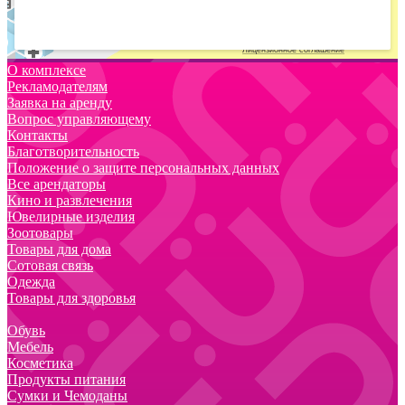
О комплексе
Рекламодателям
Заявка на аренду
Вопрос управляющему
Контакты
Благотворительность
Положение о защите персональных данных
Все арендаторы
Кино и развлечения
Ювелирные изделия
Зоотовары
Товары для дома
Сотовая связь
Одежда
Товары для здоровья
Обувь
Мебель
Косметика
Продукты питания
Сумки и Чемоданы