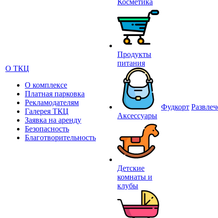
Косметика
Продукты
питания
О ТКЦ
О комплексе
Платная парковка
Рекламодателям
Фудкорт
Развлеч
Галерея ТКЦ
Аксессуары
Заявка на аренду
Безопасность
Благотворительность
Детские
комнаты и
клубы