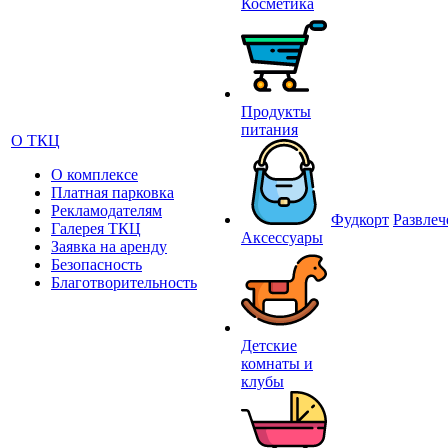
Косметика
Продукты
питания
О ТКЦ
О комплексе
Платная парковка
Рекламодателям
Фудкорт
Развлеч
Галерея ТКЦ
Аксессуары
Заявка на аренду
Безопасность
Благотворительность
Детские
комнаты и
клубы