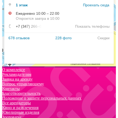
О комплексе
Рекламодателям
Заявка на аренду
Вопрос управляющему
Контакты
Благотворительность
Положение о защите персональных данных
Все арендаторы
Кино и развлечения
Ювелирные изделия
Зоотовары