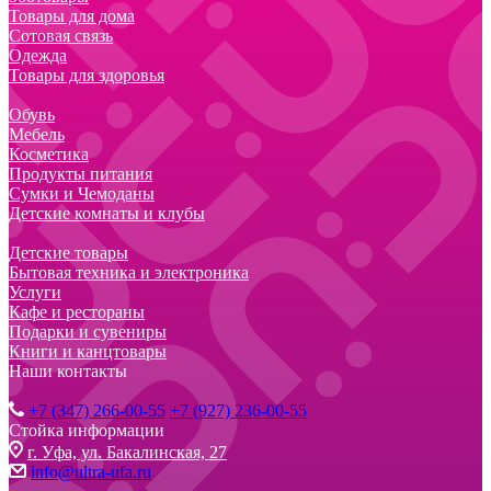
Товары для дома
Сотовая связь
Одежда
Товары для здоровья
Обувь
Мебель
Косметика
Продукты питания
Сумки и Чемоданы
Детские комнаты и клубы
Детские товары
Бытовая техника и электроника
Услуги
Кафе и рестораны
Подарки и сувениры
Книги и канцтовары
Наши контакты
+7 (347) 266-00-55
+7 (927) 236-00-55
Стойка информации
г. Уфа, ул. Бакалинская, 27
info@ultra-ufa.ru